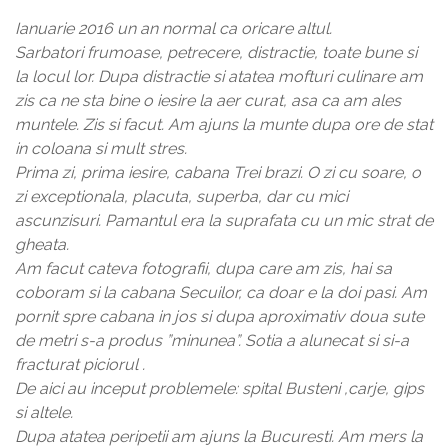
Ianuarie 2016 un an normal ca oricare altul.
Sarbatori frumoase, petrecere, distractie, toate bune si
la locul lor. Dupa distractie si atatea mofturi culinare am
zis ca ne sta bine o iesire la aer curat, asa ca am ales
muntele. Zis si facut. Am ajuns la munte dupa ore de stat
in coloana si mult stres.
Prima zi, prima iesire, cabana Trei brazi. O zi cu soare, o
zi exceptionala, placuta, superba, dar cu mici
ascunzisuri. Pamantul era la suprafata cu un mic strat de
gheata.
Am facut cateva fotografii, dupa care am zis, hai sa
coboram si la cabana Secuilor, ca doar e la doi pasi. Am
pornit spre cabana in jos si dupa aproximativ doua sute
de metri s-a produs ”minunea”. Sotia a alunecat si si-a
fracturat piciorul .
De aici au inceput problemele: spital Busteni ,carje, gips
si altele.
Dupa atatea peripetii am ajuns la Bucuresti. Am mers la