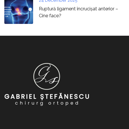
24 December 2025
Ruptură ligament încrucișat anterior –
Cine face?