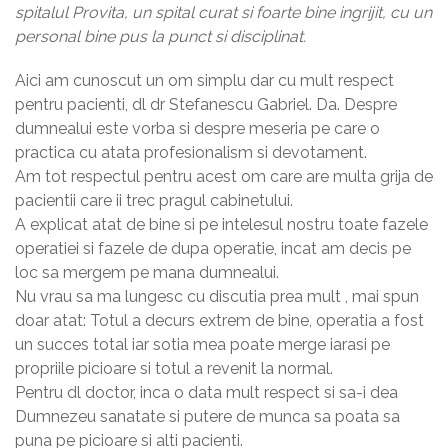
spitalul Provita, un spital curat si foarte bine ingrijit, cu un
personal bine pus la punct si disciplinat.
Aici am cunoscut un om simplu dar cu mult respect
pentru pacienti, dl dr Stefanescu Gabriel. Da. Despre
dumnealui este vorba si despre meseria pe care o
practica cu atata profesionalism si devotament.
Am tot respectul pentru acest om care are multa grija de
pacientii care ii trec pragul cabinetului.
A explicat atat de bine si pe intelesul nostru toate fazele
operatiei si fazele de dupa operatie, incat am decis pe
loc sa mergem pe mana dumnealui.
Nu vrau sa ma lungesc cu discutia prea mult , mai spun
doar atat: Totul a decurs extrem de bine, operatia a fost
un succes total iar sotia mea poate merge iarasi pe
propriile picioare si totul a revenit la normal.
Pentru dl doctor, inca o data mult respect si sa-i dea
Dumnezeu sanatate si putere de munca sa poata sa
puna pe picioare si alti pacienti.