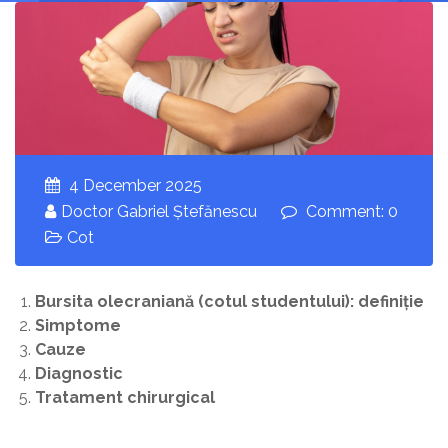
4 December 2025
Doctor Gabriel Ștefănescu
Comment: 0
Cot
Bursita olecraniană (cotul studentului): definiție
Simptome
Cauze
Diagnostic
Tratament chirurgical