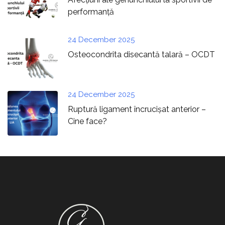
performanță
24 December 2025
Osteocondrita disecantă talară – OCDT
24 December 2025
Ruptură ligament încrucișat anterior –
Cine face?