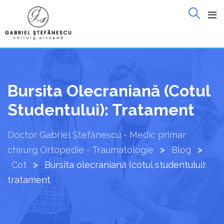
Skip
to
content
Bursita Olecraniană (cotul
Studentului): Tratament
Doctor Gabriel Ștefănescu - Medic primar
>
>
chirurg Ortopedie - Traumatologie
Blog
>
Cot
Bursita olecraniană (cotul studentului):
tratament