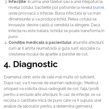
Infecțiile
: în urma unei tăieturi sau a unei înțepături la
nivelul cotului, bacteriile pot pătrunde la nivelul
bursei
,
unde provoacă o infecție. Bursa infectată își va mări
dimensiunile și va produce lichid. Pielea cotului se
înroșește, devine caldă și sensibilă la atingere. Dacă
infecția nu este tratată, lichidul se poate transforma în
puroi.
Condiția medicală a pacientului
: anumite afecțiuni,
cum ar fi artrita reumatoidă și guta sunt asociate cu
creșterea riscului de apariție a bursitei de cot.
4. Diagnostic
Examenul clinic este de cele mai multe ori suficient.
După caz, va fi nevoie de examen radiologic. Medicul
ortoped va solicita două radiografii de cot, faţă/profil
pentru a exclude alte afecţiuni. În caz de infecţie, se va
recolta o cantitate mică de puroi care va fi supusă unei
analize de laborator pentru a determina germenul