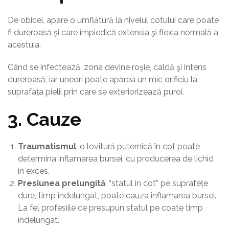
De obicei, apare o umflătură la nivelul cotului care poate
fi dureroasă şi care împiedică extensia şi flexia normală a
acestuia.
Când se infectează, zona devine roşie, caldă şi intens
dureroasă, iar uneori poate apărea un mic orificiu la
suprafața pielii prin care se exteriorizează puroi.
3. Cauze
Traumatismul
: o lovitură puternică în cot poate
determina inflamarea bursei, cu producerea de lichid
in exces.
Presiunea prelungită
: “statul in cot” pe suprafețe
dure, timp îndelungat, poate cauza inflamarea bursei.
La fel profesiile ce presupun statul pe coate timp
îndelungat.