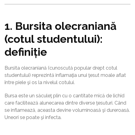
1. Bursita olecraniană
(cotul studentului):
definiție
Bursita olecraniană (cunoscută popular drept cotul
studentului) reprezintă inflamaţia unui ţesut moale aflat
între piele şi os la nivelul cotului.
Bursa este un săculeţ plin cu o cantitate mică de lichid
care facilitează alunecarea dintre diverse ţesuturi. Când
se inflamează, aceasta devine voluminoasă şi dureroasă.
Uneori se poate şi infecta.