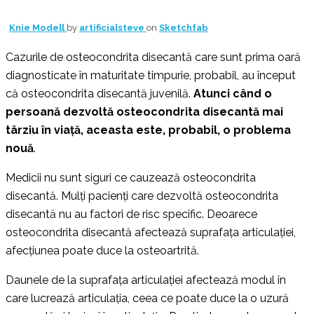
Knie Modell
by
artificialsteve
on
Sketchfab
Cazurile de osteocondrita disecantă care sunt prima oară
diagnosticate în maturitate timpurie, probabil, au început
că osteocondrita disecantă juvenilă.
Atunci când o
persoană dezvoltă osteocondrita disecantă mai
târziu în viață, aceasta este, probabil, o problema
nouă
.
Medicii nu sunt siguri ce cauzează osteocondrita
disecantă. Mulți pacienți care dezvoltă osteocondrita
disecantă nu au factori de risc specific. Deoarece
osteocondrita disecantă afectează suprafața articulației,
afecțiunea poate duce la osteoartrită.
Daunele de la suprafața articulației afectează modul în
care lucrează articulația, ceea ce poate duce la o uzură