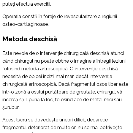
puteți efectua exerciții.
Operația constă în foraje de revascularizare a regiunii
osteo-cartilaginoase.
Metoda deschisă
Este nevoie de o intervenție chirurgicală deschisă atunci
când chirurgul nu poate obține o imagine a întregii leziunii
folosind metoda artroscopică. O intervenție deschisă
necesită de obicei incizii mai mari decât intervenția
chirurgicală artroscopică. Dacă fragmentul osos liber este
într-o zonă a osului purtătoare de greutate, chirurgul vă
încercă să-l pună la loc, folosind ace de metal mici sau
șuruburi.
Acest lucru se dovedește uneori dificil, deoarece
fragmentul deteriorat de multe ori nu se mai potrivește