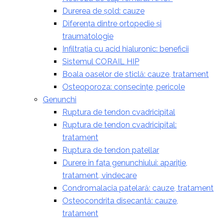
Durerea de șold: cauze
Diferența dintre ortopedie și
traumatologie
Infiltrația cu acid hialuronic: beneficii
Sistemul CORAIL HIP
Boala oaselor de sticlă: cauze, tratament
Osteoporoza: consecințe, pericole
Genunchi
Ruptura de tendon cvadricipital
Ruptura de tendon cvadricipital:
tratament
Ruptura de tendon patellar
Durere în fața genunchiului: apariție,
tratament, vindecare
Condromalacia patelară: cauze, tratament
Osteocondrita disecantă: cauze,
tratament