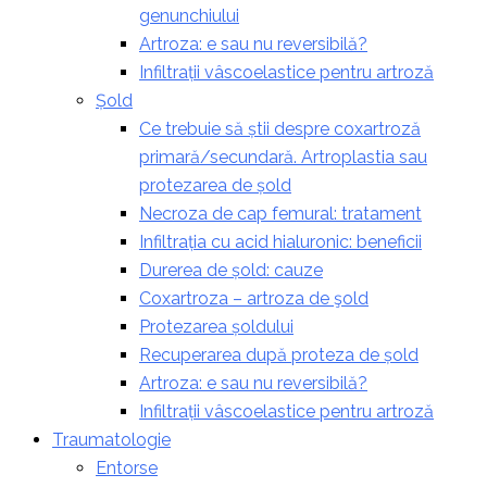
genunchiului
Artroza: e sau nu reversibilă?
Infiltrații vâscoelastice pentru artroză
Șold
Ce trebuie să știi despre coxartroză
primară/secundară. Artroplastia sau
protezarea de șold
Necroza de cap femural: tratament
Infiltrația cu acid hialuronic: beneficii
Durerea de șold: cauze
Coxartroza – artroza de şold
Protezarea șoldului
Recuperarea după proteza de șold
Artroza: e sau nu reversibilă?
Infiltrații vâscoelastice pentru artroză
Traumatologie
Entorse