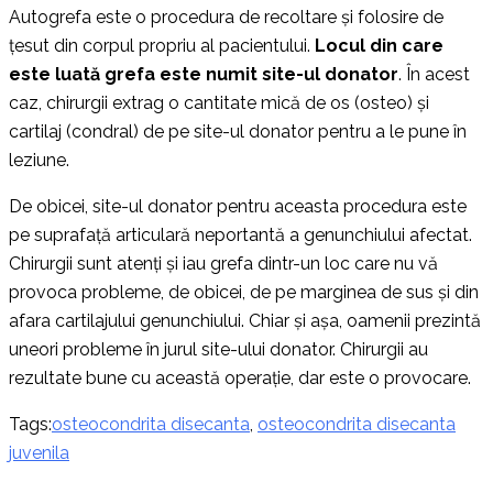
Autogrefa este o procedura de recoltare și folosire de
țesut din corpul propriu al pacientului.
Locul din care
este luată grefa este numit site-ul donator
. În acest
caz, chirurgii extrag o cantitate mică de os (osteo) și
cartilaj (condral) de pe site-ul donator pentru a le pune în
leziune.
De obicei, site-ul donator pentru aceasta procedura este
pe suprafață articulară neportantă a genunchiului afectat.
Chirurgii sunt atenți și iau grefa dintr-un loc care nu vă
provoca probleme, de obicei, de pe marginea de sus și din
afara cartilajului genunchiului. Chiar și așa, oamenii prezintă
uneori probleme în jurul site-ului donator. Chirurgii au
rezultate bune cu această operație, dar este o provocare.
Tags:
osteocondrita disecanta
,
osteocondrita disecanta
juvenila