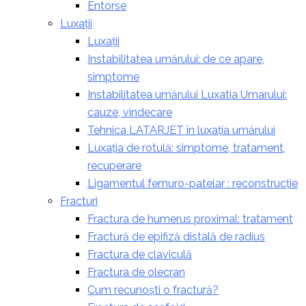
Entorse
Luxații
Luxații
Instabilitatea umărului: de ce apare,
simptome
Instabilitatea umărului Luxatia Umarului:
cauze, vindecare
Tehnica LATARJET în luxația umărului
Luxația de rotulă: simptome, tratament,
recuperare
Ligamentul femuro-patelar : reconstrucție
Fracturi
Fractura de humerus proximal: tratament
Fractură de epifiză distală de radius
Fractura de claviculă
Fractura de olecran
Cum recunoști o fractură?