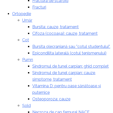
Fractura de scafoid
Fracturi
Ortopedie
Umăr
Bursita: cauze, tratament
Cifoza (cocoașa): cauze, tratament
Cot
Bursita olecraniană sau ”cotul studentului”.
Epicondilita laterală (cotul tenismenului)
Pumn
Sindromul de tunel carpian: ghid complet
Sindromul de tunel carpian: cauze,
simptome, tratament
Vitamina D: pentru oase sănătoase și
puternice
Osteoporoza: cauze
Șold
Necroza de cap femural NACF