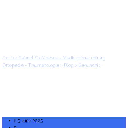
Osteocondrita
disecantă: cauze,
tratament
Doctor Gabriel Ștefănescu - Medic primar chirurg
Ortopedie - Traumatologie
>
Blog
>
Genunchi
>
Osteocondrita disecantă: cauze, tratament
5 June 2025