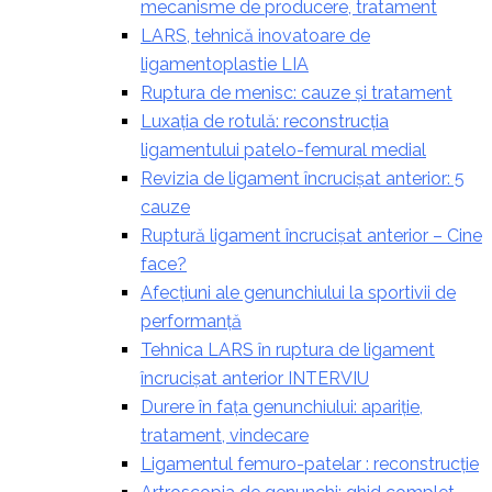
mecanisme de producere, tratament
LARS, tehnică inovatoare de
ligamentoplastie LIA
Ruptura de menisc: cauze și tratament
Luxația de rotulă: reconstrucția
ligamentului patelo-femural medial
Revizia de ligament încrucișat anterior: 5
cauze
Ruptură ligament încrucișat anterior – Cine
face?
Afecțiuni ale genunchiului la sportivii de
performanță
Tehnica LARS în ruptura de ligament
încrucișat anterior INTERVIU
Durere în fața genunchiului: apariție,
tratament, vindecare
Ligamentul femuro-patelar : reconstrucție