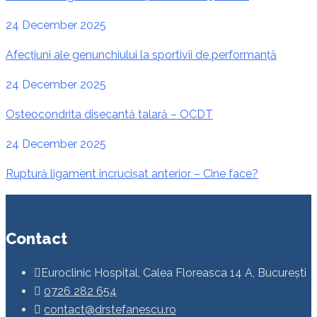
24 December 2025
Afecțiuni ale genunchiului la sportivii de performanță
24 December 2025
Osteocondrita disecantă talară – OCDT
24 December 2025
Ruptură ligament încrucișat anterior – Cine face?
Contact
Euroclinic Hospital, Calea Floreasca 14 A, București
0726 282 654
contact@drstefanescu.ro