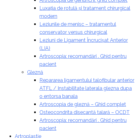
Artroscopia de genunchi: ghid complet
Luxația de rotulă și tratament chirurgical
modern
Leziunile de menisc – tratamentul
conservator versus chirurgical
Leziuni de Ligament Încrucișat Anterior
(LIA)
Artroscopia: recomandări . Ghid pentru
pacient
Gleznă
Repararea ligamentului talofibular anterior
ATFL / Instabilitate laterala glezna dupa
o entorsa banala
Artroscopia de gleznă – Ghid complet
Osteocondrita disecantă talară – OCDT
Artroscopia: recomandări . Ghid pentru
pacient
Artroplastie