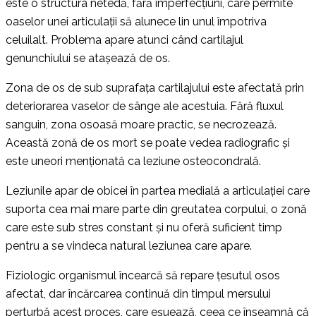
este o structura netedă, fără imperfecțiuni, care permite
oaselor unei articulații să alunece lin unul împotriva
celuilalt. Problema apare atunci când cartilajul
genunchiului se atașează de os.
Zona de os de sub suprafața cartilajului este afectată prin
deteriorarea vaselor de sânge ale acestuia. Fără fluxul
sanguin, zona osoasă moare practic, se necrozează.
Această zonă de os mort se poate vedea radiografic și
este uneori menționată ca leziune osteocondrală.
Leziunile apar de obicei în partea medială a articulației care
suporta cea mai mare parte din greutatea corpului, o zonă
care este sub stres constant și nu oferă suficient timp
pentru a se vindeca natural leziunea care apare.
Fiziologic organismul încearcă să repare țesutul osos
afectat, dar încărcarea continuă din timpul mersului
perturbă acest proces, care eșuează, ceea ce înseamnă că