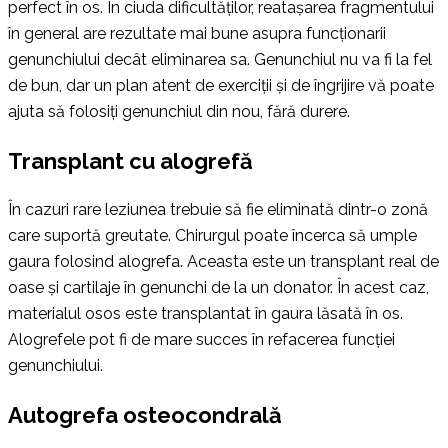
perfect în os. În ciuda dificultăților, reatașarea fragmentului
în general are rezultate mai bune asupra funcționarii
genunchiului decât eliminarea sa. Genunchiul nu va fi la fel
de bun, dar un plan atent de exerciții și de îngrijire vă poate
ajuta să folosiți genunchiul din nou, fără durere.
Transplant cu alogrefă
În cazuri rare leziunea trebuie să fie eliminată dintr-o zonă
care suportă greutate. Chirurgul poate încerca să umple
gaura folosind alogrefa. Aceasta este un transplant real de
oase și cartilaje în genunchi de la un donator. În acest caz,
materialul osos este transplantat în gaura lăsată în os.
Alogrefele pot fi de mare succes în refacerea funcției
genunchiului.
Autogrefa osteocondrală