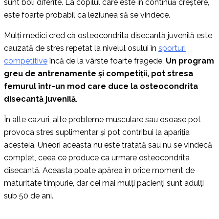
sunt boli diferite. La copilul care este în continuă creștere,
este foarte probabil ca leziunea să se vindece.
Mulți medici cred că osteocondrita disecantă juvenilă este
cauzată de stres repetat la nivelul osului în
sporturi
competitive
încă de la vârste foarte fragede.
Un program
greu de antrenamente și competiții, pot stresa
femurul într-un mod care duce la osteocondrita
disecantă juvenilă
.
În alte cazuri, alte probleme musculare sau osoase pot
provoca stres suplimentar și pot contribui la apariția
acesteia. Uneori aceasta nu este tratată sau nu se vindecă
complet, ceea ce produce ca urmare osteocondrita
disecantă. Aceasta poate apărea în orice moment de
maturitate timpurie, dar cei mai mulți pacienți sunt adulți
sub 50 de ani.