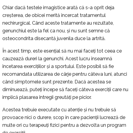
Chiar dacă testele imagistice arată că s-a oprit deja
creșterea, de obicei merită încercat tratamentul
nechirurgical. Când aceste tratamente au rezultate,
genunchiul este la fel ca nou, și nu sunt semne că
osteocondrita disecantă juvenila duce la artrită.
În acest timp, este esențial să nu mai faceți tot ceea ce
cauzează dureri la genunchi. Acest lucru înseamnă
încetarea exercițiilor și a sportului. Este posibil să fie
recomandata utilizarea de cârje pentru câteva luni, atunci
când simptomele sunt prezente. Dacă acestea se
diminuează, puteți începe să faceți câteva exerciții care nu
implică plasarea întregii greutăți pe picior.
Acestea trebuie executate cu atenție și nu trebuie să
provoace nici o durere, scop în care pacienții lucrează de
multe ori cu terapeuți fizici pentru a dezvolta un program
de exerciții.