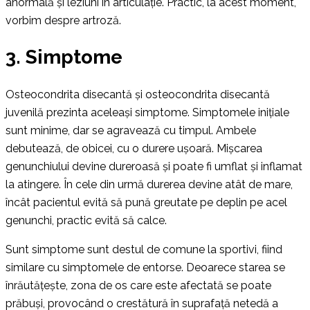
anormală și leziuni în articulație. Practic, la acest moment,
vorbim despre artroză.
3. Simptome
Osteocondrita disecantă și osteocondrita disecantă
juvenilă prezinta aceleași simptome. Simptomele inițiale
sunt minime, dar se agravează cu timpul. Ambele
debutează, de obicei, cu o durere ușoară. Mișcarea
genunchiului devine dureroasă și poate fi umflat și inflamat
la atingere. În cele din urmă durerea devine atât de mare,
încât pacientul evită să pună greutate pe deplin pe acel
genunchi, practic evită să calce.
Sunt simptome sunt destul de comune la sportivi, fiind
similare cu simptomele de entorse. Deoarece starea se
înrăutățește, zona de os care este afectată se poate
prăbuși, provocând o crestătură în suprafață netedă a